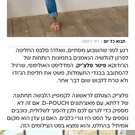
/
תבוא כל יום
דור דימנט
רגע לפני שהשבוע מסתיים, וואלה! סלבס החליטה
לפרגן לגולשיה הנאמנים בתמונות רותחות של
הג'ודוקא
פיטר פלצ'יק
. המדליסט האולימפי, שרגיל
להסתובב בבגדי התעמלות, פשט את חליפת הג'ודו
ולא טרח ללבוש שום דבר אחר.
פלצ'יק הצטלם לראשונה לקמפיין הלבשה תחתונה
של דלתא, עם מאצ'תונים D-POUCH. אם זה לא
מספיק כדי לגרום לכם ולכן להפוך לשלולית, כוכבים
נוספים על הסט היו גורי כלבים. האם גן עדן הוא מקום
אמיתי? בהחלט, והוא נמצא בסט הצילומים הזה.