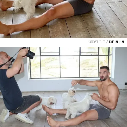
/
אין אותנו
דור דימנט