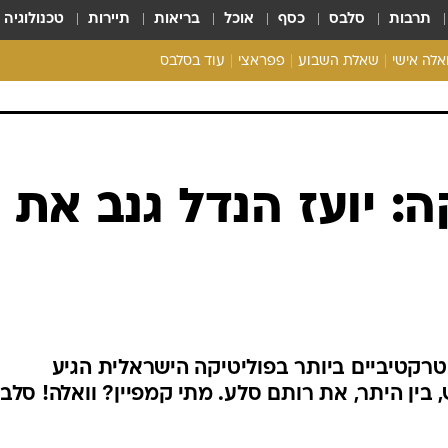
תרבות
סלבס
כסף
אוכל
בריאות
תיירות
טכנולוגיה
ואלה אישי
שאלת השבוע
פפראצי
עוד בסלבס
ריאליטי צ'ק
אונלי פאן
בית המלוכה
כל הכתבות
 יועז הנדל גנב את
רכלו לנו
קטיביים ביותר בפוליטיקה הישראלית הגיע
בין היתר, את רותם סלע. מתי קמפיין? וואלה! סלב