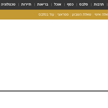
תרבות
סלבס
כסף
אוכל
בריאות
תיירות
טכנולוגיה
ואלה אישי
שאלת השבוע
פפראצי
עוד בסלבס
ריאליטי צ'ק
אונלי פאן
בית המלוכה
כל הכתבות
רכלו לנו