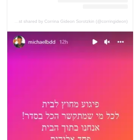
A post shared by Corrina Gideon Sorotzkin (@corringideon)