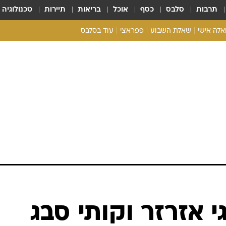
תרבות
סלבס
כסף
אוכל
בריאות
תיירות
טכנולוגיה
ואלה אישי
שאלת השבוע
פפראצי
עוד בסלבס
ריאליטי צ'ק
אונלי פאן
בית המלוכה
כל הכתבות
רכלו לנו
י אזרזר וקותי סבג