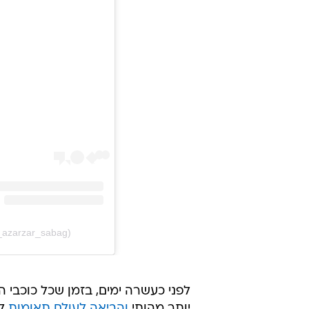
_azarzar_sabag)
לפני כעשרה ימים, בזמן שכל כוכבי ה
יותר מהותי
והביאה לעולם תאומות
לה