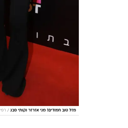
/
מזל טוב חמודים! מגי אזרזר וקותי סבג
רפי 