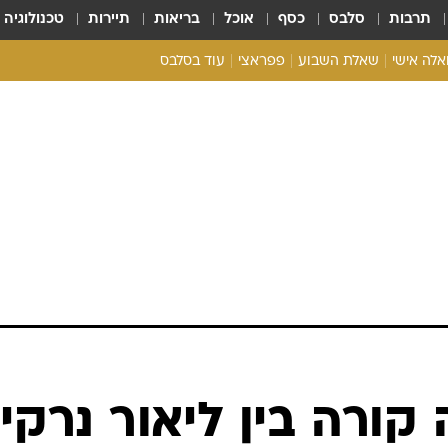
תרבות
סלבס
כסף
אוכל
בריאות
תיירות
טכנולוגיה
ואלה אישי
שאלת השבוע
פפראצי
עוד בסלבס
ריאליטי צ'ק
אונלי פאן
בית המלוכה
כל הכתבות
רכלו לנו
קורה בין ליאור נרקי