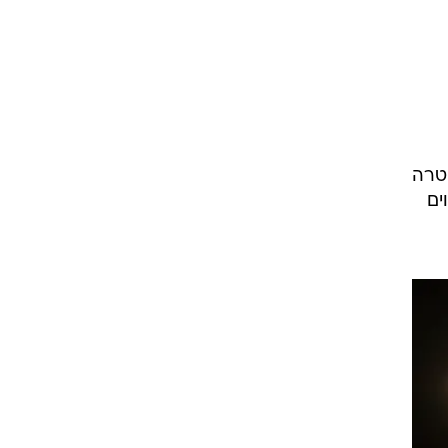
שטרה
ים