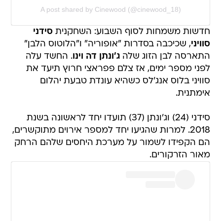
A post shared by Cinewood (@cinewood_18)
חדשות משמחות לסוף השבוע: השחקנית
סידני
סוויני
, שכיכבה בסדרות "אופוריה" ו"הלוטוס הלבן"
התארסה לבן הזוג שלה
ג'ונתן דה וינו
. החשד עלה
לפני מספר ימים, אז צלם פפראצי חרוץ תיעד את
סוויני בלוס אנג'לס כשהיא עונדת טבעת יהלום
אימתנית.
סידני (24) וג'ונתן (37) תועדו יחד לראשונה בשנת
2018. למרות שהגיעו יחד למספר אירוים מתוקשרים,
הם הקפידו לשמור על מערכת היחסים שלהם הרחק
מאור הזרקורים.