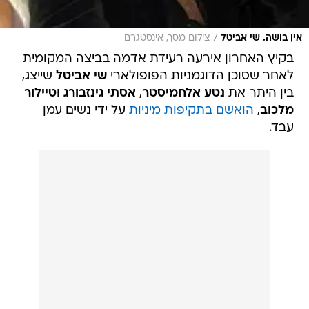
/
אין בושה. שי אביטל
צילום מסך, אינסטגרם
בקיץ האחרון אירעה רעידת אדמה בביצה המקומית
לאחר שסוכן הדוגמניות הפופולארי
שי אביטל
שייצג,
בין היתר את
נטע אלחמיסטר
,
אסתי גינזבורג
ו
טיילור
מלכוב
,
הואשם בתקיפות מיניות
על ידי נשים עמן
עבד.