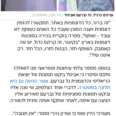
/
עניינים כרגיל. גל גברעם ואביטל
ניר פקין, אינסטגרם
"זה ברור, כל הדוגמניות באתר. תתקשרו להזמין
דוגמנית ויענה הסוכן שעבד כל השנים כשותף. לא
עובד - שותף", ספרה בוקרית בכירה בסוכנות
דוגמנות בארץ. "בקיצור, זה קרקס גדול. יש פה
קאמבק. השותף חזר, הבנות חזרו, הכל חזר. רק
איפה שי?".
בנוסף, מספר צלמי עיתונות ופפראצי פנו לוואלה!
סלבס וסיפרו כי אביטל ביקש תמונות של יוצאת
הריאליטי והדוגמנית גל גברעם,
אשר הגישה גם היא
תלונה במשטרה
. לדברי אחד הצלמים, שי פנה אליו
וביקש תמונות ספציפיות של גברעם מאירוע אליו
הגיעה עם אימה, לאחר שתקף אותה מינית לכאורה.
מעורכי הדין ששי גז ושרון נהרי נמסר: "אין תגובה".