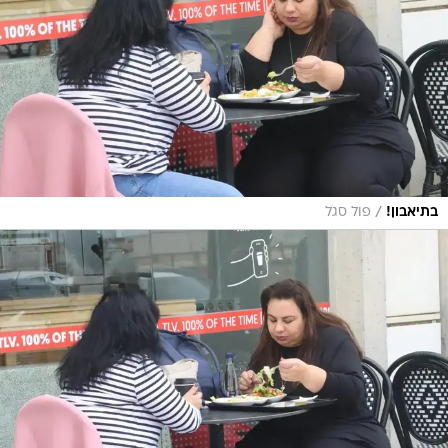
/
בתיאבון!
פול סגל