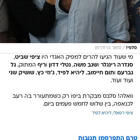
/
סלפי!
סזאר ברודרמן
מי שעוד הגיעו להרים למפיק האגדי היו
ציפי שביט
,
סנדרה רינגלר
ו
שגב משה
,
נטלי דדון
ו
ריף
המתוק,
גל
גברעם
ו
תום חיימוב
,
ליהיא לפיד
,
ג'וזי כץ
,
שושיק שני
ועוד ועוד.
וואלה! סלבס מבקרת ביפו רק כשמתעורר בה רעב
לכנאפה, בין שלוש לחמש פעמים ביום.
ציפי רפאלי
ליהיא לפיד
טרם התפרסמו תגובות