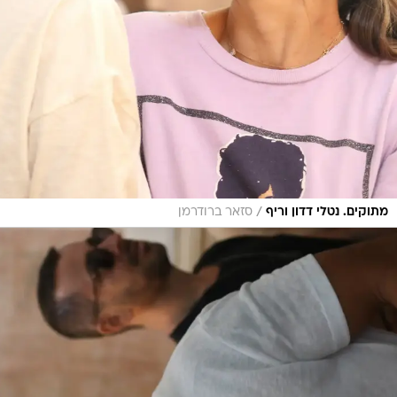
/
מתוקים. נטלי דדון וריף
סזאר ברודרמן