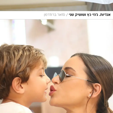
/
אגדיות. ג'וזי כץ ושושיק שני
סזאר ברודרמן