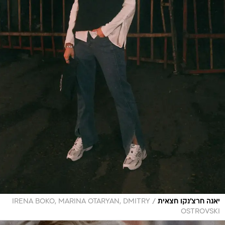
/
יאנה חרצ'נקו חצאית
IRENA BOKO, MARINA OTARYAN, DMITRY
OSTROVSKI