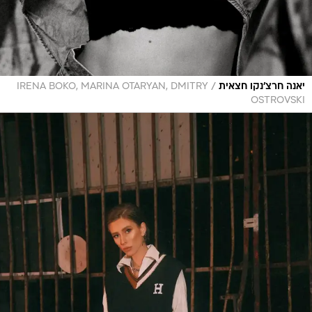
/
יאנה חרצ'נקו חצאית
IRENA BOKO, MARINA OTARYAN, DMITRY
OSTROVSKI