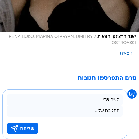
/
יאנה חרצ'נקו חצאית
IRENA BOKO, MARINA OTARYAN, DMITRY
OSTROVSKI
חצאית
טרם התפרסמו תגובות