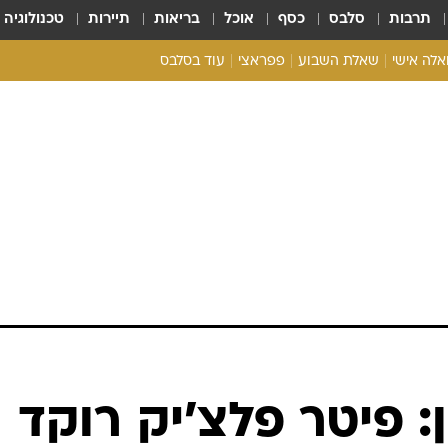
תרבות
סלבס
כסף
אוכל
בריאות
תיירות
טכנולוגיה
ואלה אישי
שאלת השבוע
פפראצי
עוד בסלבס
ריאליטי צ'ק
אונלי פאן
בית המלוכה
כל הכתבות
רכלו לנו
: פיטר פלצ'יק רוקד