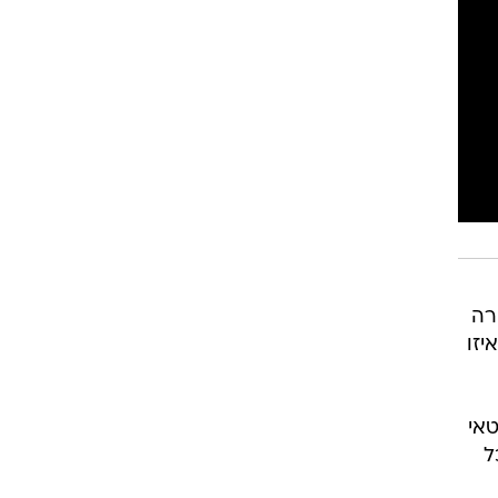
רה
יזו
אי
ל