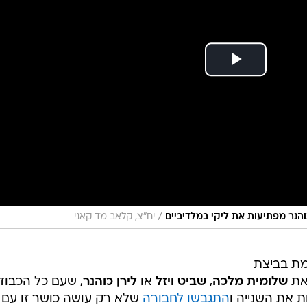
/
כוהנר מפתיעות את ליקי במלדיביים
יח"צ, קלאב מד קאני
ת בביצת
 את
שלומית מלכה
,
שביט ויזל
או
לירן כוהנר
, שעם כל הכבוד
ת את השנייה ו
התגבשו לחבורה
שלא רק עושה כושר זו עם ז