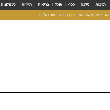
תרבות
סלבס
כסף
אוכל
בריאות
תיירות
טכנולוגיה
ואלה אישי
שאלת השבוע
פפראצי
עוד בסלבס
ריאליטי צ'ק
אונלי פאן
בית המלוכה
כל הכתבות
רכלו לנו