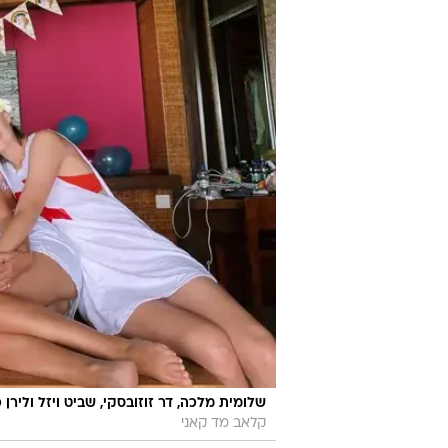
שלומית מלכה, דר זוזובסקי, שביט ויזל ולירן
קלאב מד קאני