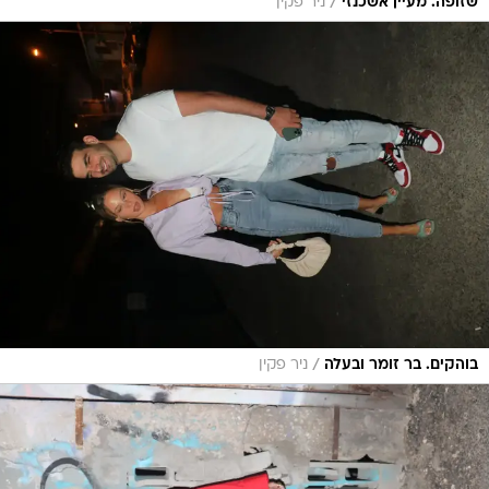
/
שזופה. מעיין אשכנזי
ניר פקין
/
בוהקים. בר זומר ובעלה
ניר פקין