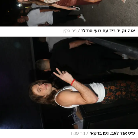
/
אנה זק יד ביד עם רועי סנדלר
ניר פקין
/
פיס אנד לאב. גפן ברקאי
ניר פקין