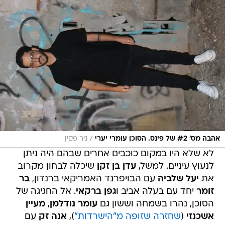
/
אהבה מס' #2 של פינס. הסוכן עומרי יערי
ניר פקין
לא שלא היו במקום כוכבים אחרים שבהם היה ניתן
לנעוץ עיניים. למשל,
עדן בן זקן
שיכלה לבחון מקרוב
את
יעל שלביה
עם הבויפרנד האמריקאי ברנדון,
בר
זומר
יחד עם בעלה אביב ו
גפן ברקאי
. אל החגיגה של
הסוכן, נהרו בשמחה וששון גם
עומר נודלמן
,
מעיין
אשכנזי
(
שחזרה שזופה מ"הישרדות"
),
אנה זק
עם