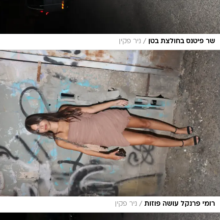
/
שר פיטנס בחולצת בטן
ניר פקין
/
רומי פרנקל עושה פוזות
ניר פקין