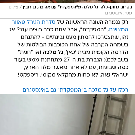
/
בקרוב כחתן-כלה. גל מלכה מ"המפקדת" עם אהובה, בן רובין
צילום
מסך, אינסטגרם
רק נגמרה העונה הראשונה של
סדרת הגירל פאוור
המצוינת
, "המפקדת", אבל אתם כבר רוצים עוד? אז
זהו, שתצטרכו להמתין מעט ובינתיים - להתנחם
בשמחה הקרבה של אחת הכוכבות הבולטות של
הדרמה הקומית מבית 'כאן',
גל מלכה
(או "חגית"
בשבילכם): הגברת בת ה-27 מתחתנת ממש בעוד
כמה שבועות, עם לא אחר מאשר מלח הארץ,
ישראלי גאה, לא פחות מחקלאי מקומי. ריספקט!
רכלו על גל מלכה ב"המפקדת" גם באינסטגרם