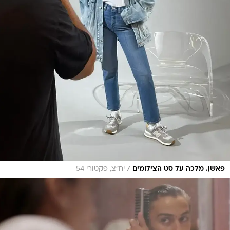
/
פאשן. מלכה על סט הצילומים
יח"צ, פקטורי 54