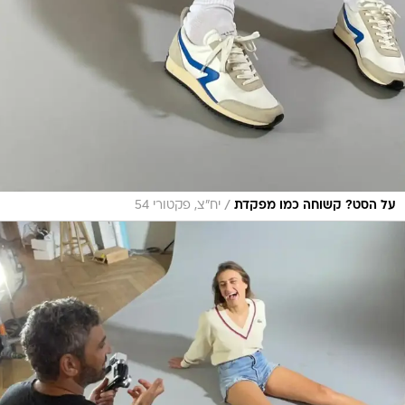
/
על הסט? קשוחה כמו מפקדת
יח"צ, פקטורי 54