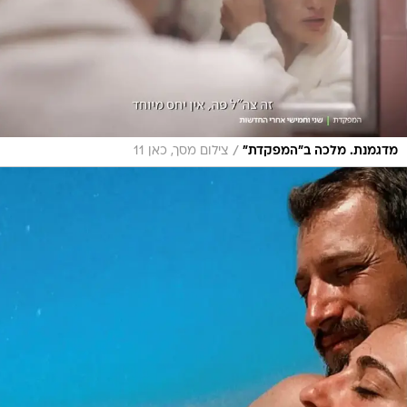
/
מדגמנת. מלכה ב"המפקדת"
צילום מסך, כאן 11