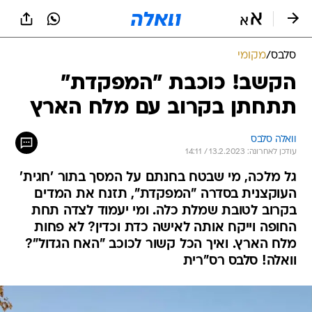
סלבס
/
מקומי
הקשב! כוכבת "המפקדת"
תתחתן בקרוב עם מלח הארץ
וואלה סלבס
עודכן לאחרונה: 13.2.2023 / 14:11
גל מלכה, מי שבטח בחנתם על המסך בתור 'חגית'
העוקצנית בסדרה "המפקדת", תזנח את המדים
בקרוב לטובת שמלת כלה. ומי יעמוד לצדה תחת
החופה וייקח אותה לאישה כדת וכדין? לא פחות
מלח הארץ. ואיך הכל קשור לכוכב "האח הגדול"?
וואלה! סלבס רס"רית