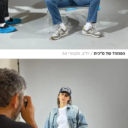
/
הפוזה? של מ"כית
יח"צ, פקטורי 54