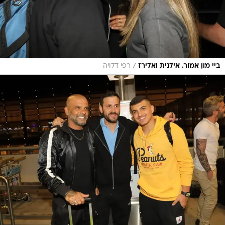
/
ביי מון אמור. אילנית ואלירז
רפי דלויה