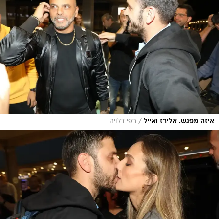
/
איזה מפגש. אלירז ואייל
רפי דלויה