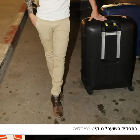
/
בתפקיד השוער? מוקי
רפי דלויה