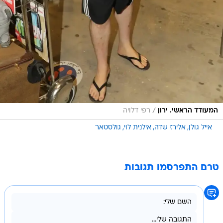
/
המעודד הראשי. ירון
רפי דלויה
אייל גולן
אלירז שדה
אילנית לוי
גולסטאר
טרם התפרסמו תגובות