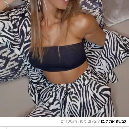
/
כבשה את ליבו
צילום מסך, אינסטגרם