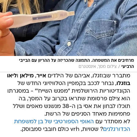
מרחיבים את המשפחה. התמונה שהכריזה על ההריון עם הבייבי
/
הרביעי
צילום מסך, אינסטגרם
מתברר שבוזגלו, אביהם של הילדים
אייר
,
מילאן
ו
ליאו
בוזגלו
, נבחר לככב בקמפיין הטלוויזיוני החדש של
הקונדיטוריות הירושלמית "מפגש השייח'" - במסגרתו
הוא צילם פרסומת שתראו בקרוב על המסך, בה
תוכלו לבחון את אסי בן ה-38 מנשנש מאפים ושלל
פחמימות מאחד הסניפים של הרשת.
לא מסתדר עם
האופי הספורטיבי של בן למשפחת
הכדורגלנים
? שטויות, vrh כולם חובבי סמבוסק.