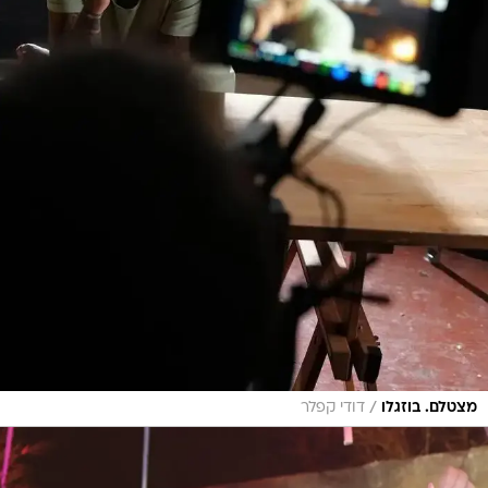
/
מצטלם. בוזגלו
דודי קפלר