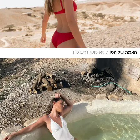
/
האמת שלוהט!
גיא כושי ויריב פיין