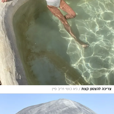
/
צריכה להצטנן קצת
גיא כושי ויריב פיין