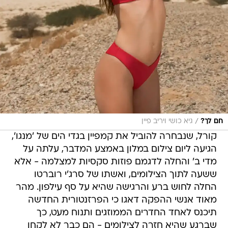
/
חם לך?
גיא כושי ויריב פיין
קורל, שנבחרה להוביל את קמפיין בגדי הים של 'מנגו',
הגיעה ליום צילום במלון באמצע המדבר, עלתה על
מדי ב' והחלה לדגמם פוזות סקסיות למצלמה - אלא
ששעה לתוך הצילומים, ואשתו של סרג'י רוברטו
החלה לחוש ברע והרגישה שהיא על סף עילפון. מהר
מאוד אנשי ההפקה דאגו כי הפרזנטורית החדשה
תיכנס לאחד החדרים הממוזגים ותנוח מעט, כך
שברגע שהיא חזרה לצילומים - הם כבר לא לקחו