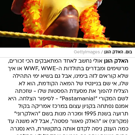
/
בום. האלק הוגן
GettyImages
האלק הוגן
אולי נחשב לאחד המתאבקים הכי זכורים,
מרשימים ומבדרים בתולדות ה-WWF, WWE או איך
שלא קוראים לזה בימינו, אבל גם בשיא ימי התהילה
שלו, אי שם בניינטיז של המאה הקודמת, הוא לא
הצליח להפוך את מסעדת הפסטות שלו - שזכתה
לשם המקורי "!Pastamania" - לסיפור הצלחה. היא
אמנם נפתחה בקניון עצום במרכז אמריקה בקול
תרועה בשנת 1995 ומכרה מנות בשם "האלקרוני"
(מקרוני) או "האלק פאוור פסטה", אבל לא משנה עד
כמה הענק ניסה לקדם אותה בתקשורת, היא נסגרה