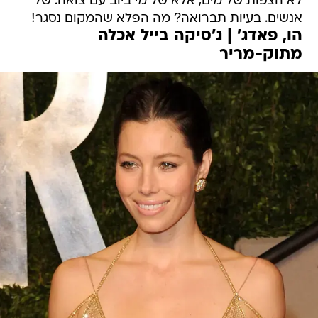
לא הצפות של מים, אלא של מי ביוב עם צואה. של
אנשים. בעיות תברואה? מה הפלא שהמקום נסגר!
הו, פאדג' | ג'סיקה בייל אכלה
מתוק-מריר