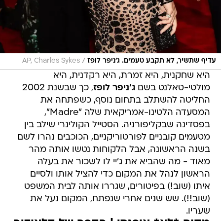
/
עדיף שתשיר, לא תקבע טעמים. ג'ניפר לופז
AP, Charles Sykes
היא שחקנית, היא זמרת, היא רקדנית, היא
מולטי-טאלנט בשם
ג'ניפר לופז
, כך שבשנת 2002
החליטה להשתלב בתחום נוסף, כשפתחה את
המסעדה הלטינו-אמריקאית שלה "Madre",
בפסדינה שבקליפורניה. הסטייל הקולינרי שילב בין
מטעמים קובניים לפורטוריקניים, הכוכבים נהרו לשם
בשנה הראשונה, אבל הלקוחות נטשו אותה מהר
מאוד - מה שהביא את ג'יי לו לשכור את בעלה
הראשון לנהל את המקום כדי להציל אותו ולסיים
איתו (שוב!) בפיטורים, שגררו אותה לבית המשפט
(שוב!!). שש שנים אחרי שנפתח, המקום נעל את
שעריו.