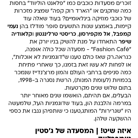
זוכרים מסעדות כוכבים כמו "פלאנט הוליווד" בחסות
כמה שחקנים או "הארד רוק קפה" שמציג מזכרות
של כוכבי מוזיקה בינלאומיים? בעוד שאלה עוד
קיימות, באמצע שנות התשעים סופר מודלז בהן
נעמי
קמפבל
,
אל מקפירסון
,
כריסטי טרלינגטון
ו
קלאודיה
שיפר
התאחדו על מנת להשיק בניו יורק את
"Fashion Café" - מסעדה שכל כולה אופנה,
כנראה.רק שאז כולם טענו ש"דוגמניות לא אוכלות",
או לפחות לא עשו זאת בזמנו, כך שאחרי פתיחת
כמה סניפים ברחבי העולם והמון מרצ'נדייז שנמכר
בכמויות (לעומת המנות), הרשת נסגרה ב-1998,
בתום שלוש שנים מקרטעות.
הבעלים, אם תהיתם, הואשמו שנים מאוחר יותר
במרמה והלבנת הון, בעוד שדוגמניות העל, שלמעשה
היו "שגרירות" המותג,טענו כי שותפיהן גנבו את כספי
ההשקעה שלהן.
איזה שיט! | המסעדה של ג'סטין