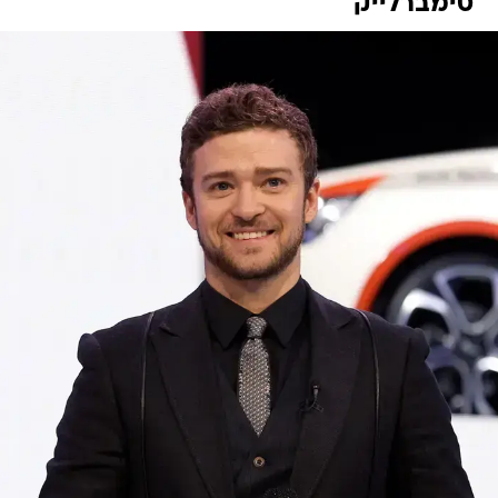
טימברלייק