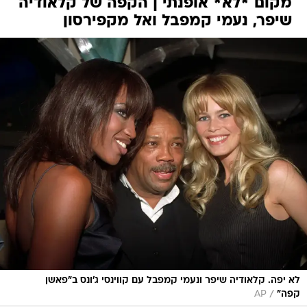
מקום *לא* אופנתי | הקפה של קלאודיה
שיפר, נעמי קמפבל ואל מקפירסון
לא יפה. קלאודיה שיפר ונעמי קמפבל עם קווינסי ג'ונס ב"פאשן
/
קפה"
AP