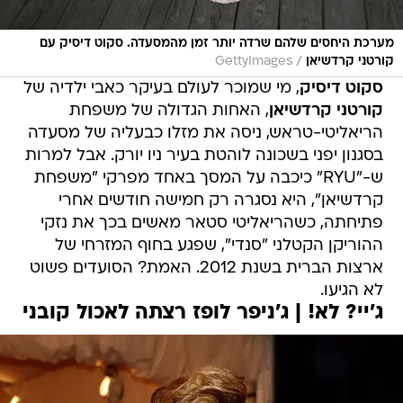
מערכת היחסים שלהם שרדה יותר זמן מהמסעדה. סקוט דיסיק עם
/
קורטני קרדשיאן
GettyImages
סקוט דיסיק
, מי שמוכר לעולם בעיקר כאבי ילדיה של
קורטני קרדשיאן
, האחות הגדולה של משפחת
הריאליטי-טראש, ניסה את מזלו כבעליה של מסעדה
בסגנון יפני בשכונה לוהטת בעיר ניו יורק. אבל למרות
ש-"RYU" כיכבה על המסך באחד מפרקי "משפחת
קרדשיאן", היא נסגרה רק חמישה חודשים אחרי
פתיחתה, כשהריאליטי סטאר מאשים בכך את נזקי
ההוריקן הקטלני "סנדי", שפגע בחוף המזרחי של
ארצות הברית בשנת 2012. האמת? הסועדים פשוט
לא הגיעו.
ג'יי? לא! | ג'ניפר לופז רצתה לאכול קובני