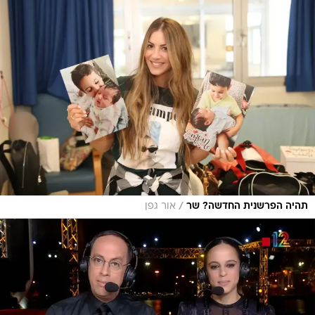
/
תהיה הפרשנית החדשה? שר
אור גפן