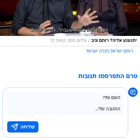
/
יתגעגע אליה? רותם וניב
צילום מסך, קשת 12
רותם ישראל
נינג'ה ישראל
טרם התפרסמו תגובות