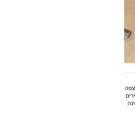
ל שצפה
רים
נה