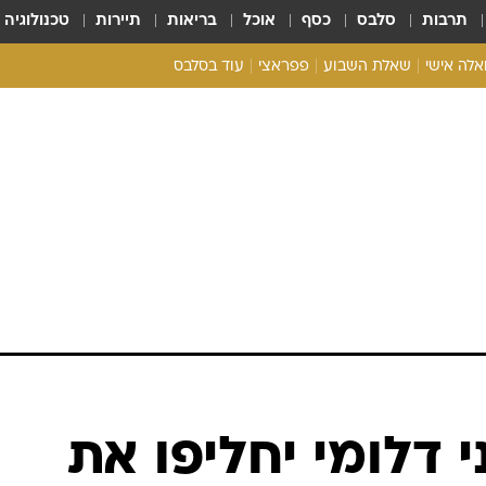
תרבות
סלבס
כסף
אוכל
בריאות
תיירות
טכנולוגיה
ואלה אישי
שאלת השבוע
פפראצי
עוד בסלבס
ריאליטי צ'ק
אונלי פאן
בית המלוכה
כל הכתבות
רכלו לנו
י דלומי יחליפו את