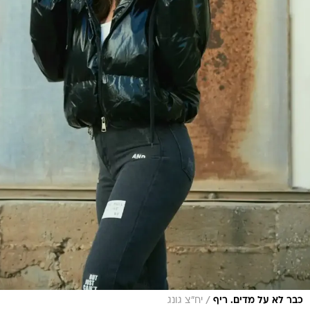
/
כבר לא על מדים. ריף
יח"צ גונג