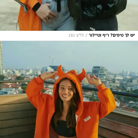
/
יש לך טיפים? ריף וטיילור
יח"צ גונג