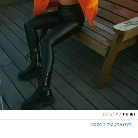
/
הורסת
יח"צ גונג
ריף נאמן
טיילור מלכוב