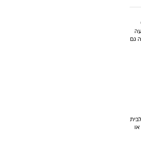
יעה
 גם
ם לבית
או