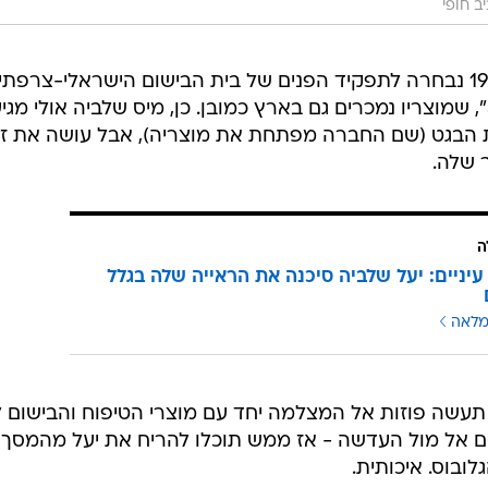
ב חופי
לוואלה! סלבס נודע כי שלביה בת ה-19 נבחרה לתפקיד הפנים של בית הבישום הישראלי-צרפתי
המודרני "Spring Perfume House", שמוצריו נמכרים גם בארץ כמובן. כן, מיס שלביה אולי מג
 הבגט (שם החברה מפתחת את מוצריה), אבל עושה את זה
 שלה.
ה
יניים: יעל שלביה סיכנה את הראייה שלה בגלל
מלאה
ך שבקרוב, הדוגמנית מסוכנות itm תעשה פוזות אל המצלמה יחד עם מוצרי הטיפוח והבישו
יים אל מול העדשה - אז ממש תוכלו להריח את יעל מהמסך 
ובוס. איכותית.