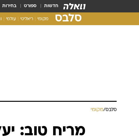
חדשות
ספורט
בחירות
סלבס
מקומי
ריאליטי
עולמי
ו
סלבס
/
מקומי
מריח טוב: יע