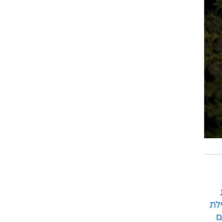
לת
ים