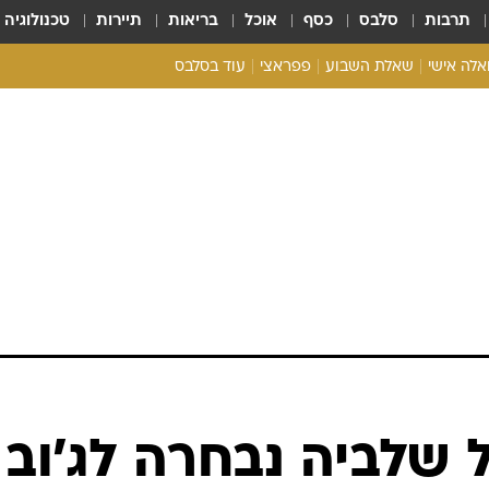
תרבות
סלבס
כסף
אוכל
בריאות
תיירות
טכנולוגיה
ואלה אישי
שאלת השבוע
פפראצי
עוד בסלבס
ריאליטי צ'ק
אונלי פאן
בית המלוכה
כל הכתבות
רכלו לנו
ל שלביה נבחרה לג'וב