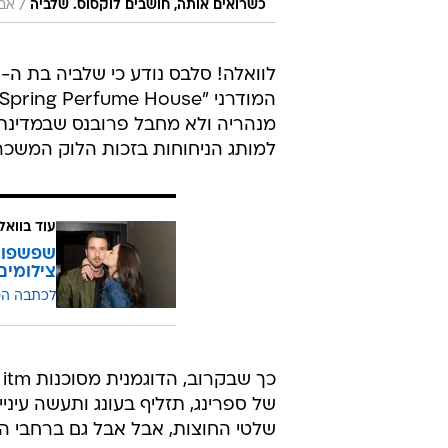
/
כשרואים אותה, חושבים לוקסוס. שלביה
אבי
מנהריה ולא מחבל פרובנס שבמדינת
למותג הניחוחות בזכות הלוק המשכר
עוד בוואל
שפשפו ע
צילומים
לכתבה ה
כ
של ספרינג, תזליף בעונג ותעשה עינ
שלטי החוצות, אבל אבל גם ברחבי הגל