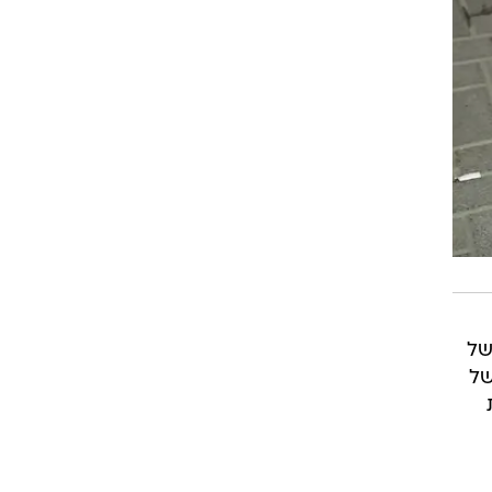
של
של