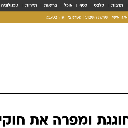
תרבות
סלבס
כסף
אוכל
בריאות
תיירות
טכנולוגיה
ואלה אישי
שאלת השבוע
פפראצי
עוד בסלבס
ריאליטי צ'ק
אונלי פאן
בית המלוכה
כל הכתבות
רכלו לנו
וגגת ומפרה את חוקי