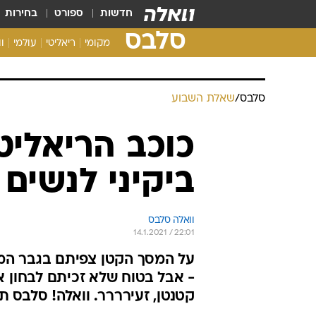
חדשות
ספורט
בחירות
סלבס
מקומי
ריאליטי
עולמי
ו
סלבס
/
שאלת השבוע
כוכב הריאליט
ביקיני לנשים
וואלה סלבס
14.1.2021 / 22:01
על המסך הקטן צפיתם בגבר המסו
- אבל בטוח שלא זכיתם לבחון אות
קטנטן, זעירררר. וואלה! סלבס ת