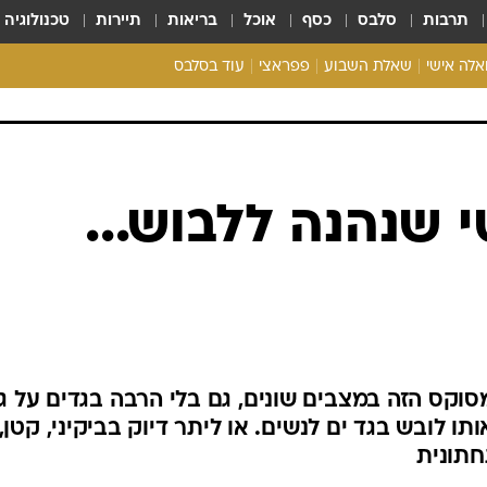
תרבות
סלבס
כסף
אוכל
בריאות
תיירות
טכנולוגיה
ואלה אישי
שאלת השבוע
פפראצי
עוד בסלבס
ריאליטי צ'ק
אונלי פאן
בית המלוכה
כל הכתבות
י שנהנה ללבוש...
רכלו לנו
קס הזה במצבים שונים, גם בלי הרבה בגדים על גו
ו לובש בגד ים לנשים. או ליתר דיוק בביקיני, קטן,
חתונית