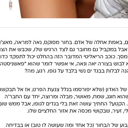
ם, באמת אחלה של אדם. בחור מסוקס, נאה למראה, מאצ'ו
 אבל במקביל גם מחובר גם לצד הרגיש שלו, שכבש את הצו
מסך. כוכב הריאליטי המדובר הזה בהחלט יכול לתפקד כדוג
בוש בצורה יאה ונאה, אי אפשר לומר שהוא "פאשניסטה"
נה לבלות בבגד ים נשי בלבד על גופו. רגע, מה?
 של האדון (שלא יפורסמו בגלל צנעת הפרט, אז אל תבקשו
הוא חוגג, שמח, מאושר, מבלה ומרוצה, יחד עם החבר'ה
 הקטע? החתיך עושה זאת בלי בגדים לגופו, אבל ממש שום
לי, זעיר, שבקושי מכסה את אזור החלציים שלו.
וע של הבחור (כל אחד ומה שעושה לו טוב) או בבדיחה