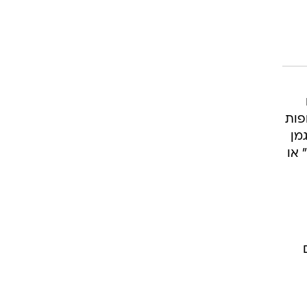
פות
מן
 או