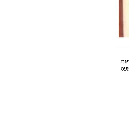
זאת
מעט