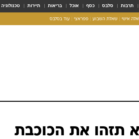
תרבות
סלבס
כסף
אוכל
בריאות
תיירות
טכנולוגיה
ואלה אישי
שאלת השבוע
פפראצי
עוד בסלבס
ריאליטי צ'ק
אונלי פאן
בית המלוכה
כל הכתבות
רכלו לנו
א תזהו את הכוכבת