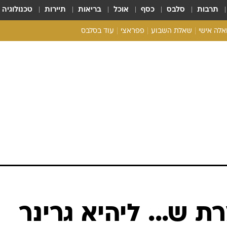
תרבות
סלבס
כסף
אוכל
בריאות
תיירות
טכנולוגיה
ואלה אישי
שאלת השבוע
פפראצי
עוד בסלבס
ריאליטי צ'ק
אונלי פאן
בית המלוכה
כל הכתבות
רכלו לנו
 ש... ליהיא גרינר