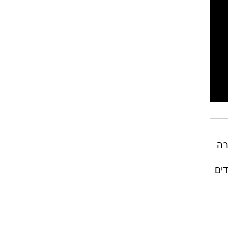
רה
ים