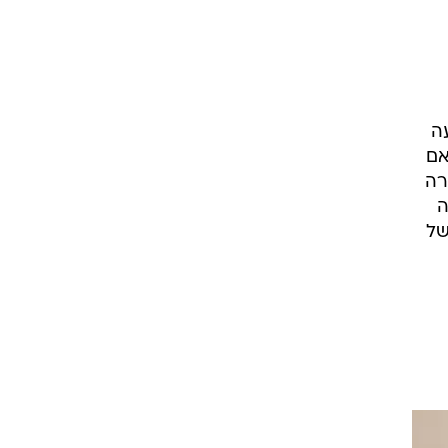
ה
אם
רה
ה
של