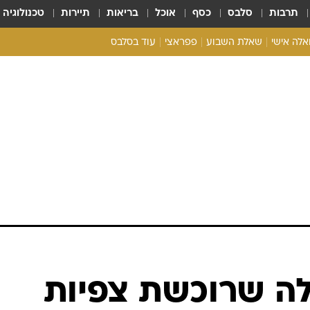
תרבות
סלבס
כסף
אוכל
בריאות
תיירות
טכנולוגיה
ואלה אישי
שאלת השבוע
פפראצי
עוד בסלבס
ריאליטי צ'ק
אונלי פאן
בית המלוכה
כל הכתבות
רכלו לנו
לה שרוכשת צפיות