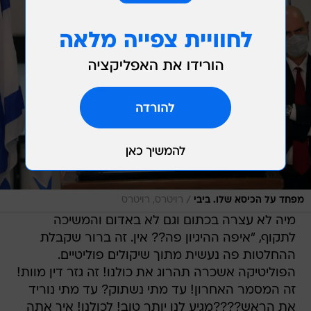
/
מפחד על הכיסא שלו. ביבי
רויטרס, רויטרס
מיה לא עצרה בכתום וגם לא באדום והמשיכה
לתקוף, "איפה ההיגיון פה?? אין. זה ברור שקבלת
ההחלטות פה נעשית מתוך שיקולים פוליטיים.
הפוליטיקה אשכרה תהרוג את כולנו! זה גזר דין מוות!
זה המסמר האחרון! עד מתי נשתוק? עד מתי נוריד
את הראש????מגיע לנו יותר טוב! לכולנו! איך אתה