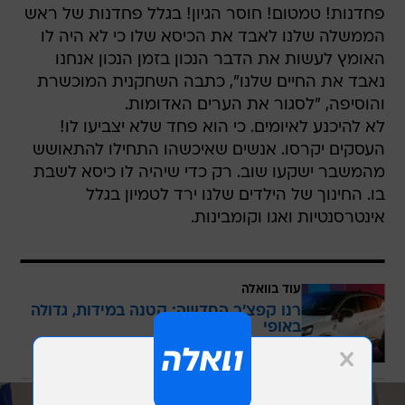
פחדנות! טמטום! חוסר הגיון! בגלל פחדנות של ראש
הממשלה שלנו לאבד את הכיסא שלו כי לא היה לו
האומץ לעשות את הדבר הנכון בזמן הנכון אנחנו
נאבד את החיים שלנו", כתבה השחקנית המוכשרת
והוסיפה, "לסגור את הערים האדומות.
לא להיכנע לאיומים. כי הוא פחד שלא יצביעו לו!
העסקים יקרסו. אנשים שאיכשהו התחילו להתאושש
מהמשבר ישקעו שוב. רק כדי שיהיה לו כיסא לשבת
בו. החינוך של הילדים שלנו ירד לטמיון בגלל
אינטרסנטיות ואגו וקומבינות.
עוד בוואלה
רנו קפצ'ר החדשה: קטנה במידות, גדולה
באופי
בשיתוף רנו