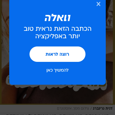
/
דנית גרינברג
צילום מסך, אינסטגרם