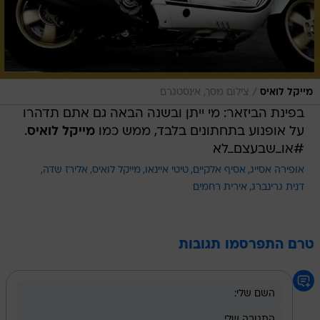
/
מייקל לואיס
צילום מסך, אינסטגרם
בפינת הביזאר: מי ייתן ובשנה הבאה גם אתם תדהרו
על אופנוע בתחתונים בלבד, ממש כמו
מייקל לואיס
.
#או_שבעצם_לא
אופירה אסייג
אסיף אלקיים
טיטי איינאו
מייקל לואיס
אלירז שדה
דנית גרינברג
אירית רחמים
טרם התפרסמו תגובות