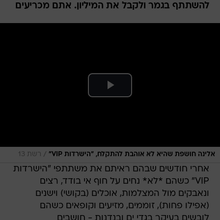
להשתתף בגמר ולקבל את המיליון. אתם מכריעים
/
אלינה חושפת שהיא לא אוהבת להתקלח, "הישרדות VIP"
רשת 13
אחרי חודשים שבהם ראיתם את משתתפי "הישרדות
VIP" כשהם *לא* נחים על חוף אי בודד, רצים
ונאבקים מול המצלמות, אוכלים (בקושי) וישנים
(אפילו פחות), זוממים, מזיעים וקופאים כשהם
לובשים בעיקר בגדי ים ובנדנות - חושבים