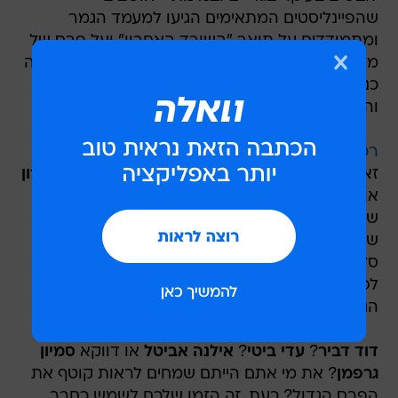
שהפיינליסטים המתאימים הגיעו למעמד הגמר
ומתמודדים על תואר "השורד האחרון" ועל פרס של
מיליון שקלים? אז זהו, אפשר למצוא כמה כאלה שזה
כנראה מוצא חן בעינם פחות, אלה שהתחרו מולם
והודחו אחד אחרי השנייה.
רכלו על השורדים גם באינסטגרם
זאת האמת:
בני ברוכים
ו
אלה איילון
,
רגב הוד
ו
דנה רון
אולי לא הצליחו לעמוד במשימות או בבריתות של
שאר חבריהם והודחו מבעוד מועד, אבל היי - אחרי
שצפיתם בכמה וכמה פרקים של הריאליטי, וואלה!
סלבס נותנת לכם הזדמנות לתקן את העוול, או
לפחות לומר את מי מבינם הייתם משלבים בחבורת
הגמר.
דוד דביר
?
עדי ביטי
?
אילנה אביטל
או דווקא
סמיון
גרפמן
? את מי אתם הייתם שמחים לראות קוטף את
הפרס הגדול? כעת, זה הזמן שלכם לשמש כחבר