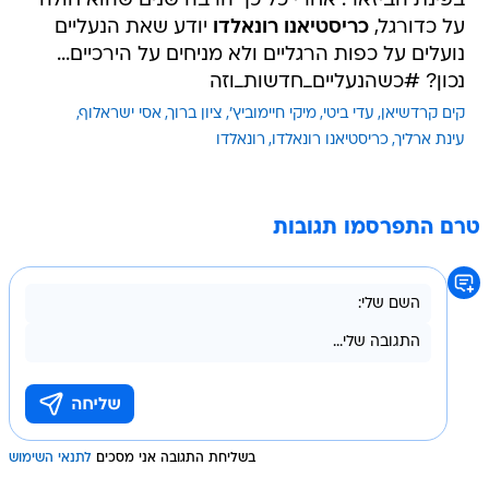
בפינת הביזאר: אחרי כל כך הרבה שנים שהוא חולה
על כדורגל,
כריסטיאנו רונאלדו
יודע שאת הנעליים
נועלים על כפות הרגליים ולא מניחים על הירכיים...
נכון? #כשהנעליים_חדשות_וזה
קים קרדשיאן
עדי ביטי
מיקי חיימוביץ'
ציון ברוך
אסי ישראלוף
עינת ארליך
כריסטיאנו רונאלדו
רונאלדו
טרם התפרסמו תגובות
בשליחת התגובה אני מסכים
לתנאי השימוש