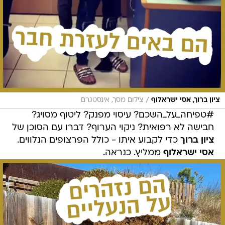
/
ציון ברוך, אסי ישראלוף
צילום מסך, אינסטגרם
#טפיחה_על_השכם? עיסוי מפנק? ליטוף מסויג?
חבישה לא רפואית? ניקוי הערוף? דברו עם הסוכן של
ציון ברוך
כדי לקבוע איתו - כולל הפרצופים הנלווים.
אסי ישראלוף
ממליץ. כנראה.