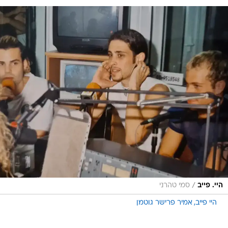
/
היי. פייב
סמי טהרני
היי פייב
אמיר פרישר גוטמן