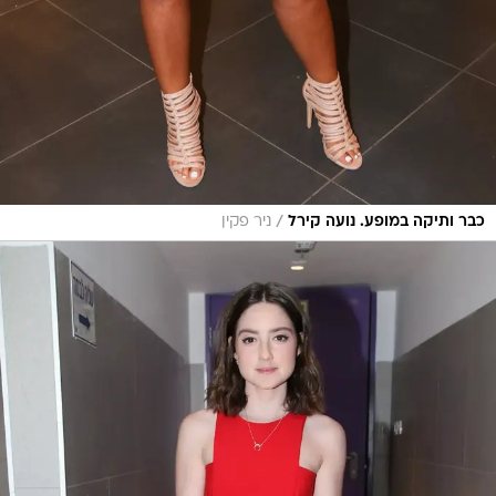
/
כבר ותיקה במופע. נועה קירל
ניר פקין