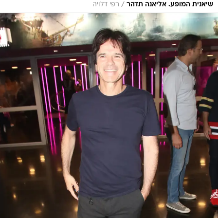
/
שיאנית המופע. אליאנה תדהר
רפי דלויה