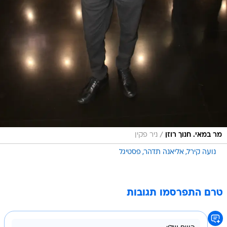
/
מר במאי. חנוך רוזן
ניר פקין
נועה קירל
אליאנה תדהר
פסטיגל
טרם התפרסמו תגובות