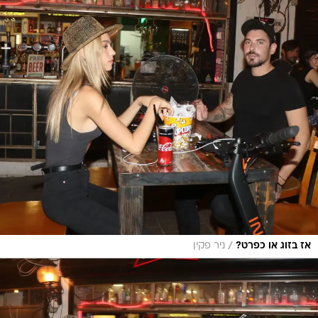
/
אז בזוג או כפרט?
ניר פקין