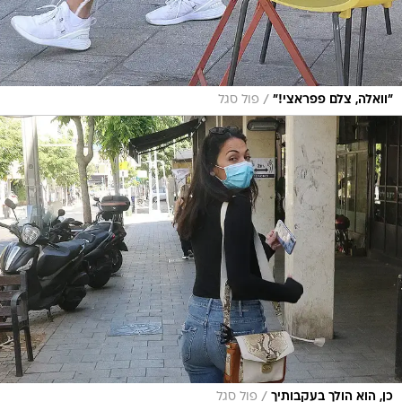
/
"וואלה, צלם פפראצי!"
פול סגל
/
כן, הוא הולך בעקבותיך
פול סגל