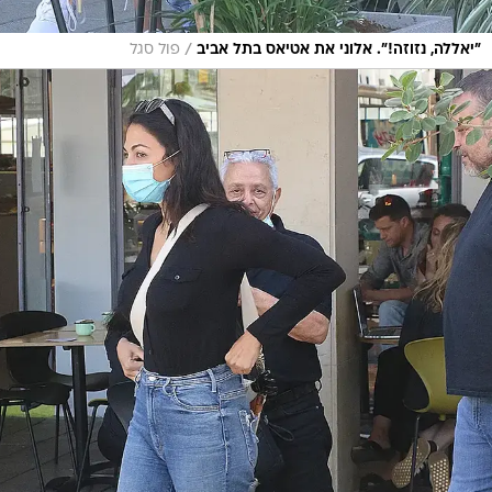
/
"יאללה, נזוזה!". אלוני את אטיאס בתל אביב
פול סגל