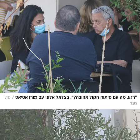
/
"רגע, מה עם פיתוח הקול אהובה?". בצלאל אלוני עם מורן אטיאס
פול
סגל