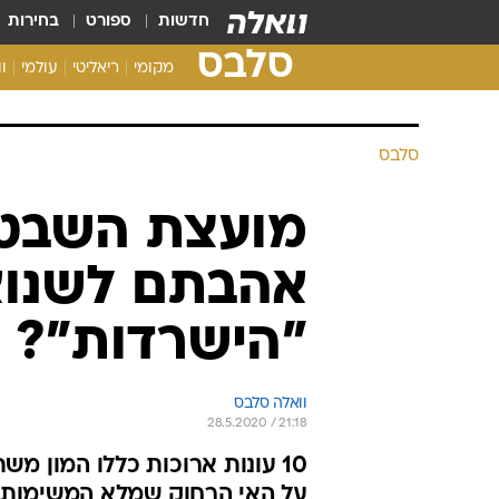
חדשות
ספורט
בחירות
סלבס
מקומי
ריאליטי
עולמי
ו
סלבס
מועצת השבט,
אהבתם לשנוא
"הישרדות"?
וואלה סלבס
28.5.2020 / 21:18
על האי הרחוק שמלא המשימות. 