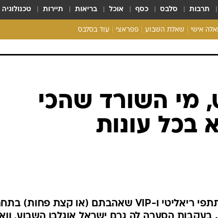
תרבות
סלבס
כסף
אוכל
בריאות
תיירות
טכנולוגיה
ואלה אישי
שאלת השבוע
פפראצי
עוד בסלבס
ריאליטי צ'ק
אונלי פאן
בית המלוכה
כל הכתבות
 מי השורד שהכי
רכלו לנו
 בכל עונות
10 עונות ארוכות כללו המון משתתפי ריאליטי ו-VIP שאהבתם (או קצת פחות)
בעקבות הסערה לה גרם ישראל אוגלבו השבוע, ווא