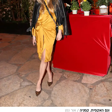
/
וגם האקסית. קסניה
אור גפן