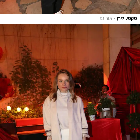
/
סקסי. לירן
אור גפן