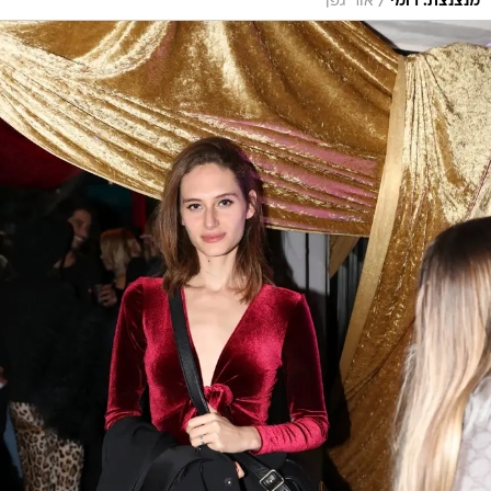
/
מנצנצת. רומי
אור גפן