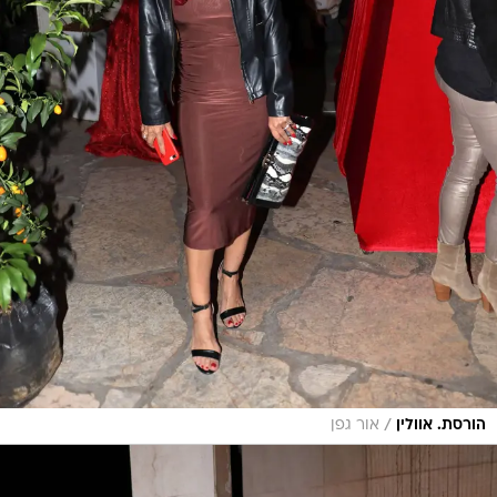
/
הורסת. אוולין
אור גפן