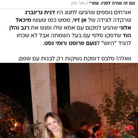
/
וגם זה שהיה לפניו. עמרי
אור גפן
אורחים נוספים שהגיעו לחגוג היו
דנית גרינברג
שרקדה לצידה של
אן זיוי
, ממש כמו שעשו
מיכאל
אלוני
שהגיע למקום עם אמא שלו ופגש את
רגב והלן
הוד
שדפקו סלפי עם בעל השמחה אבל לא שכחו
להגיד "היוש" ל
נועם פרוסט
ו
רומי נסט
.
וואלה! סלבס דופקת נשיקות רק לבנות עם שפם.