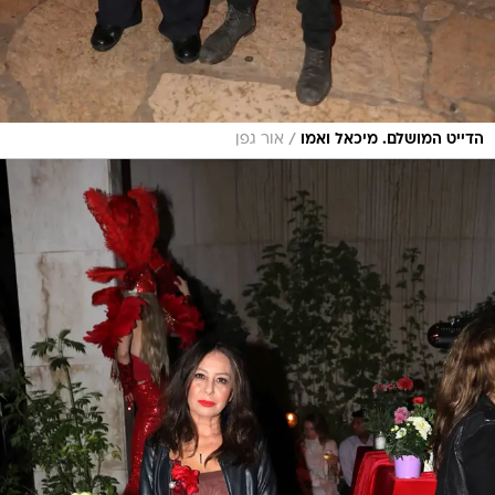
/
הדייט המושלם. מיכאל ואמו
אור גפן