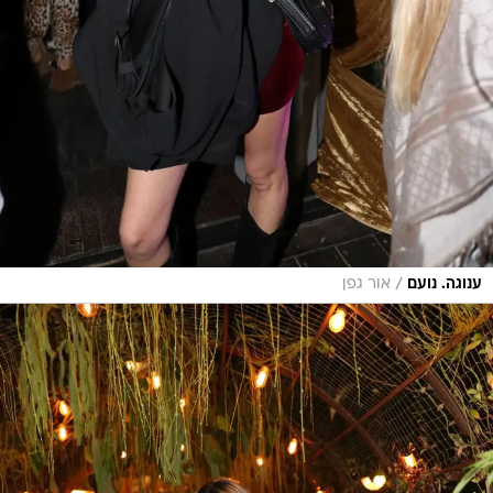
/
ענוגה. נועם
אור גפן