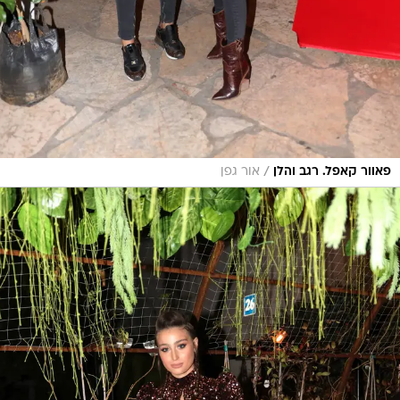
/
פאוור קאפל. רגב והלן
אור גפן