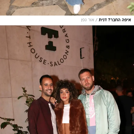
/
איפה החבר? דנית
אור גפן