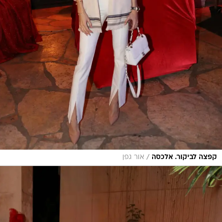
/
קפצה לביקור. אלכסה
אור גפן