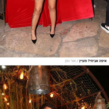
/
איפה אביחי? מעיין
אור גפן