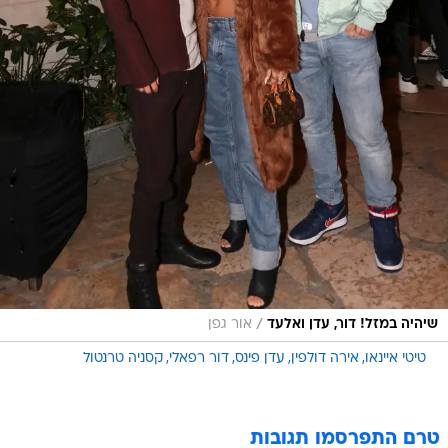
/
שיהיה במזל! דור, עדן ואלעד
אור גפן
טיטי איינאו
אירה דולפין
עדן פינס
דור רפאלי
קסניה טרנטול
טרם התפרסמו תגובות