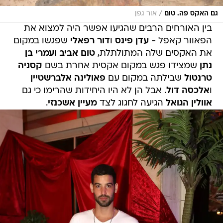
/
גם האקס פה. טום
אור גפן
בין האורחים הרבים שהגיעו אפשר היה למצוא את
הפאוור קאפל -
עדן פינס
ו
דור רפאלי
שפגשו במקום
את האקסים שלה המתולתלת,
טום אביב
ו
עמרי בן
נתן
שמצידו פגש במקום אקסית אחרת בשם
קסניה
טרנטול
שבילתה במקום עם
פאולינה אלברשטיין
ו
אלכסה דול
. אבל הן לא היו היחידות שהרימו כי גם
אוולין הגואל
הגיעה לחגוג לצד
מעיין אשכנזי
.