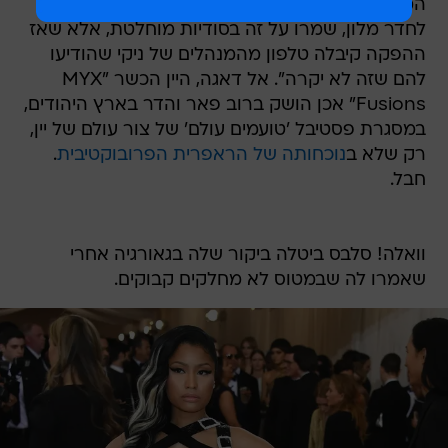
המעורב בפרטים, "הכל היה מוכן, מאבטחה ועד
לחדר מלון, שמרו על זה בסודיות מוחלטת, אלא שאז
ההפקה קיבלה טלפון מהמנהלים של ניקי שהודיעו
להם שזה לא יקרה". אל דאגה, היין הכשר "MYX
Fusions" אכן הושק ברוב פאר והדר בארץ היהודים,
במסגרת פסטיבל 'טועמים עולם' של צור עולם של יין,
רק שלא ב
נוכחותה של הראפרית הפרובוקטיבית
.
חבל.
וואלה! סלבס ביטלה ביקור שלה בגאורגיה אחרי
שאמרו לה שבמטוס לא מחלקים קבוקים.