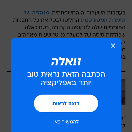
בעקבות השערורייה המשפחתית,
מנהליה של
הזמרת המפורסמת
החליטו לבטל את כל התכניות
הפומביות שלה לתקופה הקרובה, בטח כאלה
שכוללות טיסה של למעלה מ-10 שעות מארה"ב
למזרח התיכון, רק בשביל לחייך לכמה צלמים
מקומיים וללגום מהיין - שבו היא השקיעה המון כסף
בשנים האחרונות.
עוד בוואלה
האנקונדה תפוסה: ניקי מינאז' התחתנה
עם עבריין מין
לכתבה המלאה
"הכל כבר היה חתום וניקי הייתה אמורה לנחות כאן,
להשקה כשרה בהחלט", סיפר לוואלה! סלבס גורם