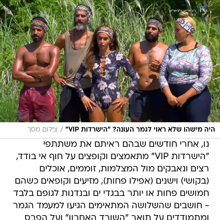
/
היה מישהו שלא ראוי לגמר העונה? "הישרדות VIP"
צילום מסך
נו, אחרי חודשים שבהם ראיתם את משתתפי
"הישרדות VIP" מתאמצים וקופצים על חוף אי בודד,
רצים ונאבקים מול המצלמות, זוממים, אוכלים
(בקושי) וישנים (אפילו פחות), מזיעים וקופאים כשהם
חמושים פחות או יותר בבגדי ים ובנדנות לגופם בלבד
- חושבים שהשלושה המתאימים הגיעו למעמד הגמר
ומתמודדים על תואר "השורד האחרון" ועל הפרס