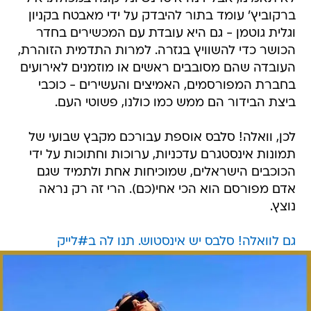
ברקוביץ' עומד בתור להיבדק על ידי מאבטח בקניון
וגלית גוטמן - גם היא עובדת עם המכשירים בחדר
הכושר כדי להשוויץ בגזרה. למרות התדמית הזוהרת,
העובדה שהם מסובבים ראשים או מוזמנים לאירועים
בחברת המפורסמים, האמיצים והעשירים - כוכבי
ביצת הבידור הם ממש כמו כולנו, פשוטי העם.
לכן, וואלה! סלבס אוספת עבורכם מקבץ שבועי של
תמונות אינסטגרם עדכניות, ערוכות וחתוכות על ידי
הכוכבים הישראלים, שמוכיחות אחת ולתמיד שגם
אדם מפורסם הוא הכי אחי(כם). הרי זה רק נראה
נוצץ.
גם לוואלה! סלבס יש אינסטוש. תנו לה ב#לייק