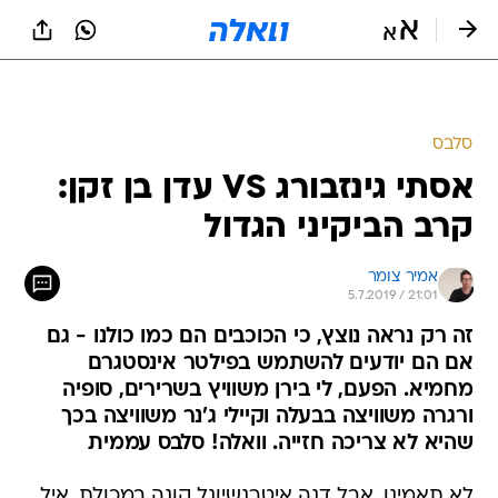
סלבס
אסתי גינזבורג VS עדן בן זקן:
קרב הביקיני הגדול
אמיר צומר
5.7.2019 / 21:01
זה רק נראה נוצץ, כי הכוכבים הם כמו כולנו - גם
אם הם יודעים להשתמש בפילטר אינסטגרם
מחמיא. הפעם, לי בירן משוויץ בשרירים, סופיה
ורגרה משוויצה בבעלה וקיילי ג'נר משוויצה בכך
שהיא לא צריכה חזייה. וואלה! סלבס עממית
לא תאמינו, אבל דנה איטרנשיונל קונה במכולת. איל