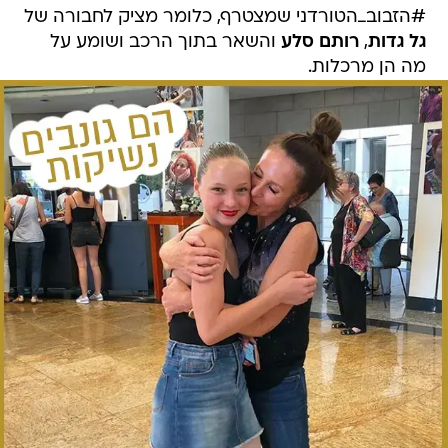
#הזבוב_הטורדני שמצטרף, כלומר מציק לחבורה של
גל גדות
,
רותם סלע
והשאר בתוך הרכב ושומע על
מה הן מרכלות.