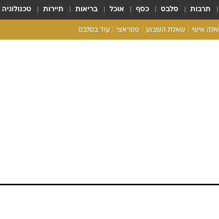
תרבות
סלבס
כסף
אוכל
בריאות
תיירות
טכנולוגיה
ואלה אישי
שאלת השבוע
פפראצי
עוד בסלבס
ריאליטי צ'ק
אונלי פאן
בית המלוכה
כל הכתבות
רכלו לנו