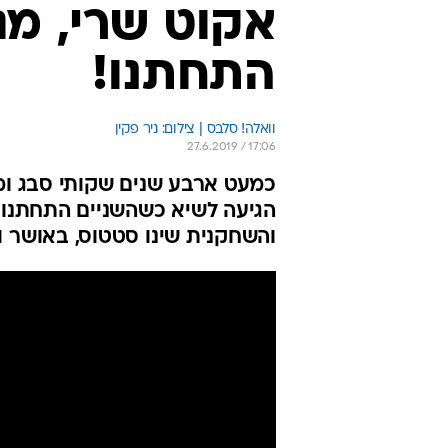
אקוט שרי, מגי
התחתנו!
וואלה! סלבס | צילום: ניר פקין
27.6.2019 / 17:06
כמעט ארבע שנים שקותי סבג ומג
הגיעה לשיא כשהשניים התחתנו ב
והשחקנית שינו סטטוס, באושר ו