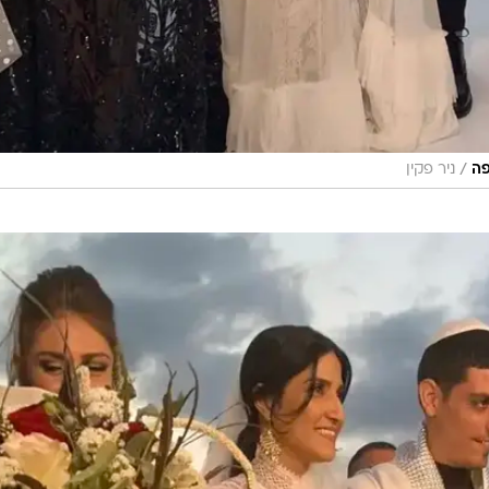
/
פה
ניר פקין