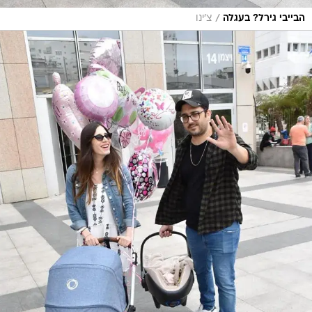
/
הבייבי גירל? בעגלה
צ'ינו