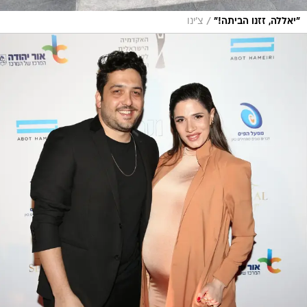
/
"יאללה, זזנו הביתה!"
צ'ינו