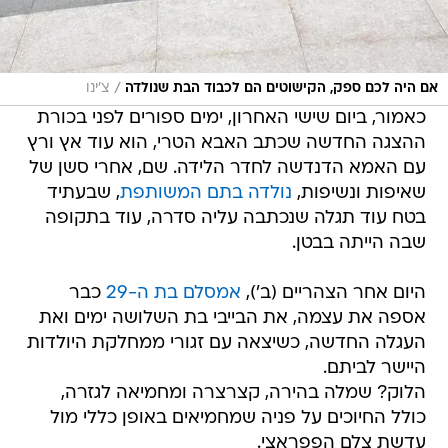
/
אם היה לכם ספק, הקישוטים הם לכבוד הבת שנולדה
צ'ינו
כאמור, ביום שישי האחרון, ימים ספורים לפני בכורת
ההצגה החדשה שכתב האבא הטרי, הוא עוד אץ ורץ
עם האמא הדנדשה לחדר הלידה. שם, אחרי סשן של
שאיפות ונשיפות,
נולדה בתם המשותפת
, שבעתיד
בטח עוד תגלה שנכתבה עליה סדרה, עוד בתקופה
שבה הייתה בבטן.
היום אחר הצהריים (ב'),
אמסלם בת ה-29
כבר
אספה את עצמה, את הבייבי בת השלושה ימים ואת
העגלה החדשה, כשיצאה עם זגורי ממחלקת היולדות
היישר לביתם.
הלוק? שמלה בהירה, קצרצרה ומחמיאה לגזרה,
כולל החיוכים על פניה שמחמיאים באופן כללי מול
עדשת צלם הפפראצי.