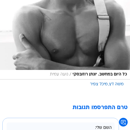
/
כל היום במחשב. יונתן רוזובסקי
נועה עמית
משה דץ
מיכל צפיר
טרם התפרסמו תגובות