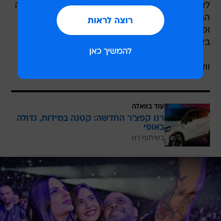
לאמן המושמע של 2018 על פי אקו"ם, ואילו החברה
החדשה תתלווה לנסיעה כך שהשניים יערבבו ביזנס
ופלז'ר. אל דאגה, את השנה החדשה הם כבר יקבלו
בארץ הקודש, בנשיקה לוהטת בחצות.
וואלה! סלבס טסה לבוקרשט רק בשביל ההימורים.
עוד בוואלה
רנו קפצ'ר החדשה: קטנה במידות, גדולה
באופי
בשיתוף רנו