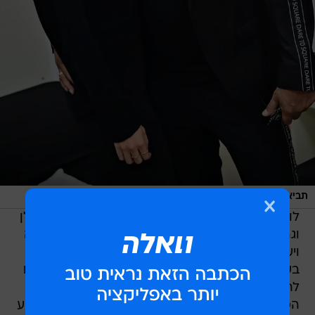
/
תביאו טובלרון
ארן חן צלמים
לוואלה! סלבס נודע כי בסוף השבוע הקרוב יארזו גולן
וגרינברג את המזוודות, יעשו צ'ק אין בשדה התעופה
ויעלו על מטוס שייקח אותם לעיר הכי ישראלית
בעולם, הלא היא בוקרשט. אז לא, השניים לא נוסעים
להמר או לחגוג מסיבת רווקים לאחד החברים -
הסיבה לנסיעה היא הופעה של הזמיר, שנבחר השבוע