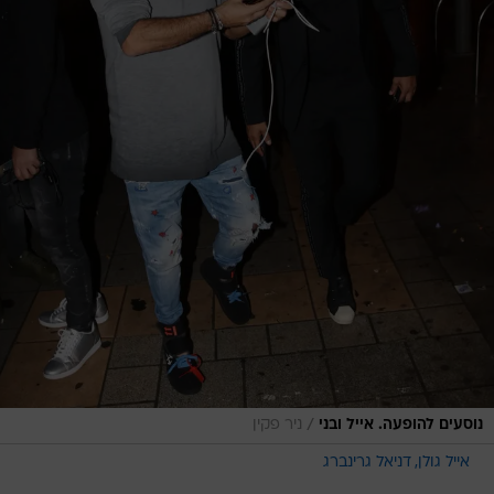
/
נוסעים להופעה. אייל ובני
ניר פקין
אייל גולן
דניאל גרינברג