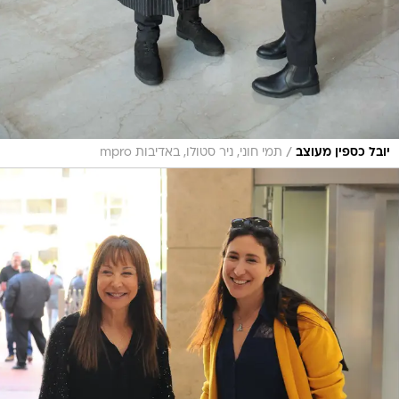
/
יובל כספין מעוצב
תמי חוני, ניר סטולו, באדיבות mpro