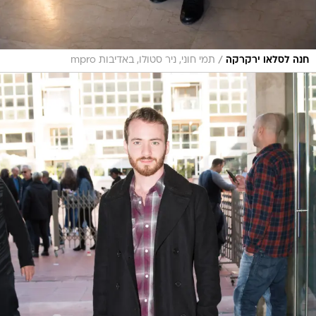
/
חנה לסלאו ירקרקה
תמי חוני, ניר סטולו, באדיבות mpro