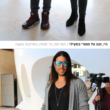
/
היי, הנה טל מוסרי במעיל!
תמי חוני, ניר סטולו, באדיבות mpro