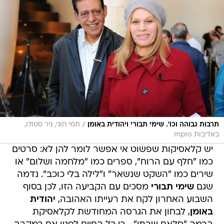
/
תרבות גבוהה וכו'. שימי תבורי ויהודית באומן
תמי חוני, ניר סטולו,
באדיבות mpro
יש קלאסיקות שפשוט אי אפשר לומר להן לא: סרטים
כמו "חלף עם הרוח", ספרים כמו "מלחמה ושלום" או
שירים כמו "השקט שנשאר" ו"לילה בלי כוכב". נדמה
שגם
שימי תבורי
מסכים עם הקביעה הזו, לכן בסוף
השבוע האחרון לקח את רעייתו האהובה,
יהודית
באומן
, לבחון את הגרסה המחודשת לקלאסיקת