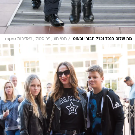
/
מה שלום הנכד וכו'? תבורי ובאומן
תמי חוני, ניר סטולו, באדיבות mpro