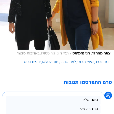
/
יצאה מהחדר. חני נחמיאס
תמי חוני, ניר סטולו, באדיבות mpro
נתן דטנר
שימי תבורי
לאה שנירר
חנה לסלאו
צופית גרנט
טרם התפרסמו תגובות