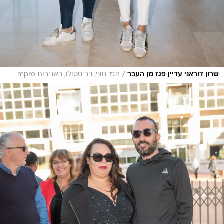
/
שרון דוראני עדיין פגז מן העבר
תמי חוני, ניר סטולו, באדיבות mpro