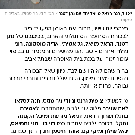
/
יא וול, הנה הראל מויאל יחד עם נתן דטנר
תמי חוני, ניר סטולו, באדיבות
mpro
בצהרי יום שישי, תבורי את באומן הגיעו יד ביד
לבכורת המחזמר המיתולוגי והאהוב, בכיכובם של
נתן
דטנר
,
הראל מויאל
,
גל אמיתי
,
אריה מוסקונה
,
רוני
נדלר
ואחרים - שם נהנו מהשירים והמזמורים בבימוי
עומר זמרי על במת בית האופרה שבתל אביב.
ברור שהם לא היו שם לבד, כיוון שאל הבכורה
בהפקת מאור מימון, הגיעו שלל חברים וחובבי תרבות
גבוהה, פחות או יותר.
מי למשל?
צופית גרנט
ו
ג'ודי ניר מוזס
,
חנה לסלאו
,
לאה שנירר
פלוס שני ילדיה, שהתחברו ל
אמירה
בוזגלו
ו
שרון דוראני
.
דניאל מורשת
ו
מיכל הקטנה
,
נתקלו בכוכבי ילדים אחרים כמו
רוי בוי
ו
חני נחמיאס
,
יגאל שילון
ו
מיקי קם
,
אוהד חיטמן
ו
חנוך רוזן
, כמו גם