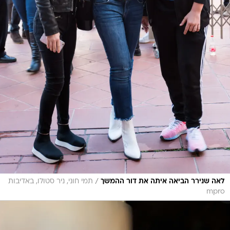
/
לאה שנירר הביאה איתה את דור ההמשך
תמי חוני, ניר סטולו, באדיבות
mpro