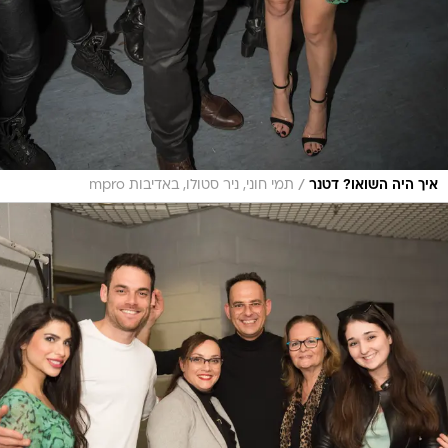
/
איך היה השואו? דטנר
תמי חוני, ניר סטולו, באדיבות mpro