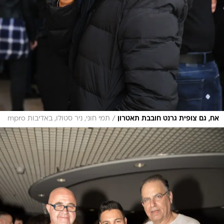
/
אח, גם צופית גרנט חובבת תאטרון
תמי חוני, ניר סטולו, באדיבות mpro