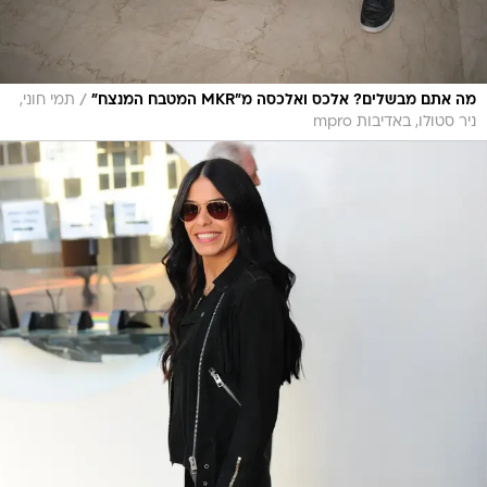
/
מה אתם מבשלים? אלכס ואלכסה מ"MKR המטבח המנצח"
תמי חוני,
ניר סטולו, באדיבות mpro