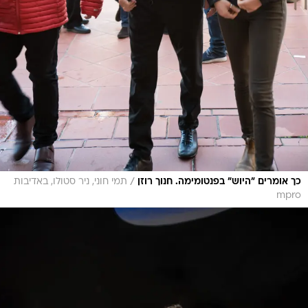
/
כך אומרים "היוש" בפנטומימה. חנוך רוזן
תמי חוני, ניר סטולו, באדיבות
mpro