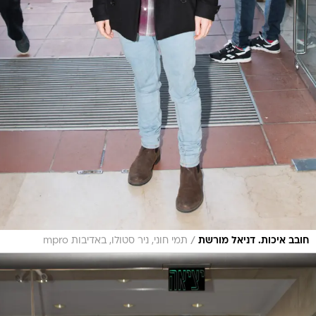
/
חובב איכות. דניאל מורשת
תמי חוני, ניר סטולו, באדיבות mpro