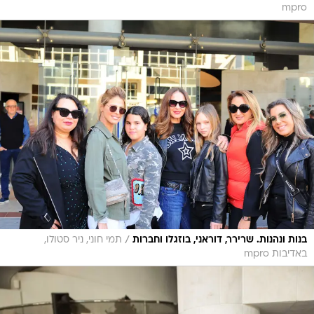
mpro
/
בנות ונהנות. שרירר, דוראני, בוזגלו וחברות
תמי חוני, ניר סטולו,
באדיבות mpro