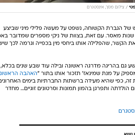
/
טי
צילום מסך, אינסטגרם
ל הגברת הקשוחה, נשפט על מעשה פלילי מיני שביצע
בע שנות מאסר. עם זאת, בצוות של ניקי מספרים שמדובר בא
 הקשר, שהפלילה אותו ביחסי מין בכפייה וגרמה לכך שיש
 כך, קנת' (כיום בן 39) הורשע גם בהריגה מדרגה ראשונה ובילה עוד שבע שנים בכלא,
האהבה הראשונ
ת זה, כפי שהיא מעידה ברשתות החברתיות בימים האחרונים
 הולדתה ותפרגן בהמון תמונות וסרטונים זוגיים... מחדר
נסטגרם
 נושא