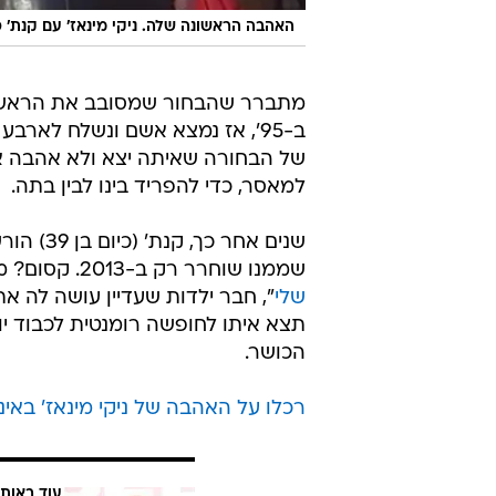
האהבה הראשונה שלה. ניקי מינאז' עם קנת' פ
מתברר שהבחור שמסובב את הראש ש
ב-95', אז נמצא אשם ונשלח לאר
של הבחורה שאיתה יצא ולא אהבה את
למאסר, כדי להפריד בינו לבין בתה.
שנים אחר
שממנו שוחרר רק ב-2013. קסום? מספיק על מנת שמינאז' תזכור אותו בתור "
שלי
", חבר ילדות שעדיין עושה לה א
תצא איתו לחופשה רומנטית לכבוד יום
הכושר.
רכלו על האהבה של ניקי מינאז' באי
עוד באותו