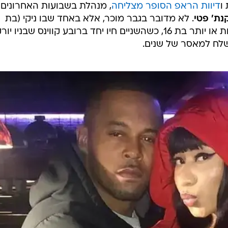
ו
דיוות הראפ הסופר מצליחה
, מנהלת בשבועות האחרונים
נת' פטי
. לא מדובר בגבר מוכר, אלא באחד שבו ניקי (בת
ה-36) התאהבה אי אז כשהייתה פחות או יותר בת 16, כשהשניים חיו יחד ברובע קווינס שבניו יו
נשלח למאסר של שנים.