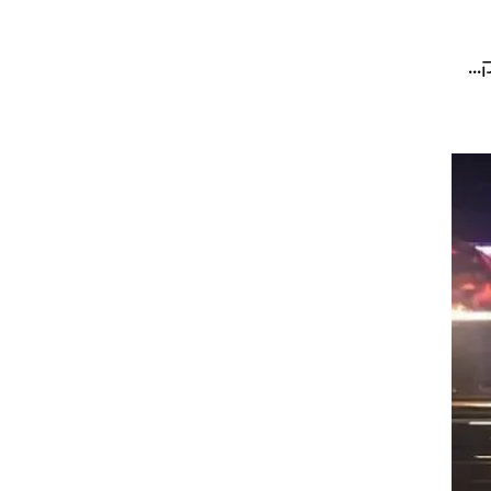
רק...