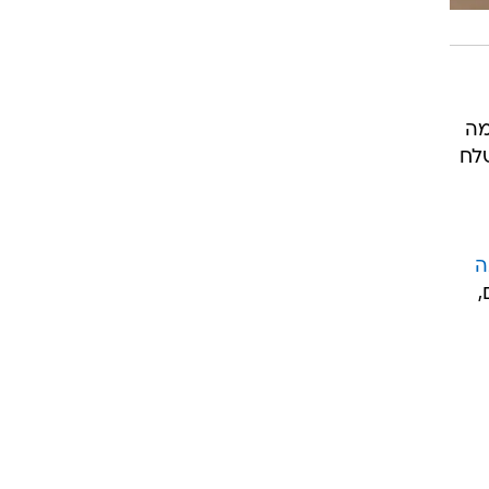
מה
לח
ה
,