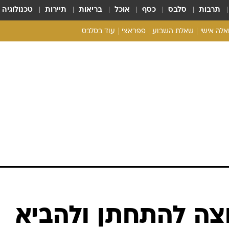
תרבות
סלבס
כסף
אוכל
בריאות
תיירות
טכנולוגיה
ואלה אישי
שאלת השבוע
פפראצי
עוד בסלבס
ריאליטי צ'ק
אונלי פאן
בית המלוכה
כל הכתבות
רכלו לנו
רוצה להתחתן ולהביא