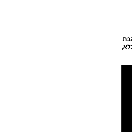
בת
לא,