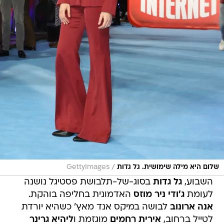
/
שלום היא מילה שימושית. גל גדות
GettyImages
השבוע,
גל גדות
בסוג-של-תלבושת פסטיגל נושנה
לעומת
ג'ודי ניר מוזס
האדמונית בחליפה בוהקת.
אנה ארונוב
לבושה במיקס אנד מאץ' כשהיא יורדת
לטייל ברחוב,
אירית רחמים
מוגזמת ו
ליהיא גרינר