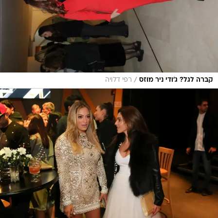
/
קברה לגל? ג'ודי ניר מוזס
רפי דלויה