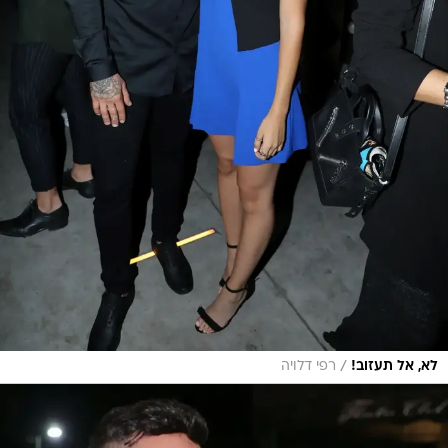
/
לא, אל תעזוב!
רפי דלויה